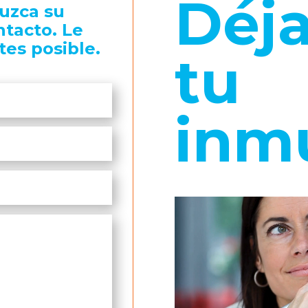
Déj
duzca su
ntacto. Le
tes posible.
tu
inm