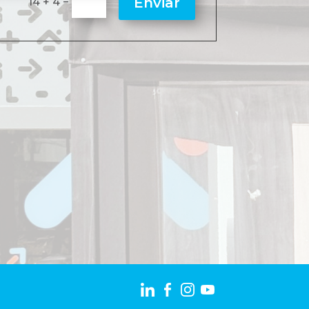
=
Enviar
14 + 4