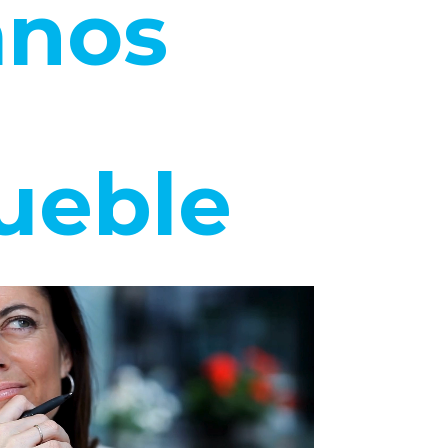
anos
ueble