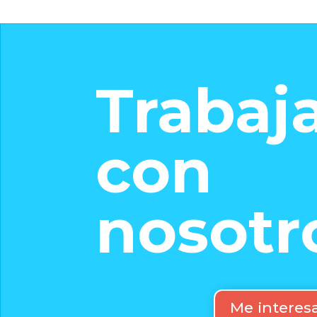
Trabaj
con
nosotr
Me interes