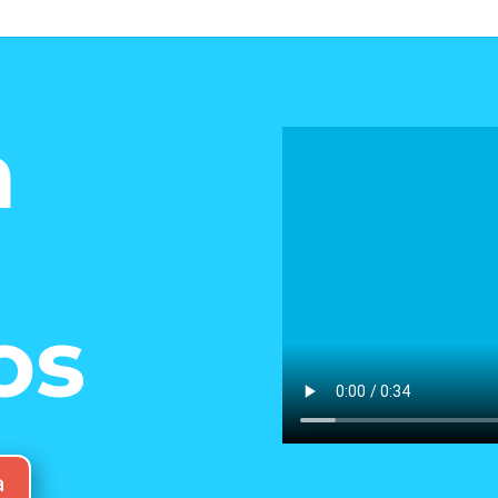
a
os
a